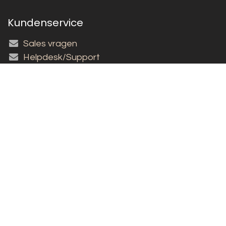
Kundenservice
Sales vragen
Helpdesk/Support
+31 (0)573 252229
Für den Newsletter anmelden!
Copyright © 2026 Louët BV
Deutsch