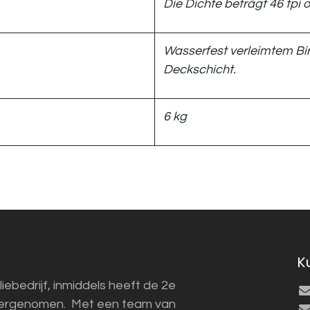
Die Dichte beträgt 46 tpi o
Wasserfest verleimtem Bir
Deckschicht.
6 kg
K
liebedrijf, inmiddels heeft de 2e
vergenomen. Met een team van