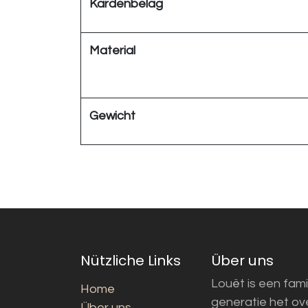
Kardenbelag
Material
Gewicht
Nützliche Links
Über uns
Louët is een fami
Home
generatie het o
Über uns