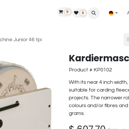
0
ilfe
50 Jahre Louët
Finde einen Händler
0
hine Junior 46 tpi
Kardiermasch
Product # KP0102
With its near 4 inch width,
suitable for carding fleece
projects. The narrower ro
colours and/or fibres an
grams.