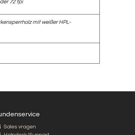
der 72 tpi
kensperrholz mit weißer HPL-
undenservice
Sales vragen
Helpdesk/Support