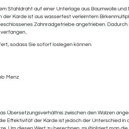
em Stahldraht auf einer Unterlage aus Baumwolle und 
der Karde ist aus wasserfest verleimtem Birkenmultip
 geschlossenes Zahnradgetriebe angetrieben. Dadurch 
e verfangen..
efert, sodass Sie sofort loslegen können.
Deb Menz
 das Übersetzungsverhältnis zwischen den Walzen ange
 die Effektivität der Karde ist jedoch der Unterschied 
ze. Um diesen Wert zu berechnen, multipliziert man di