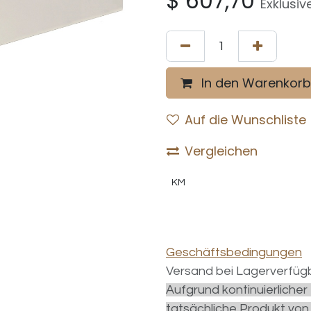
$
607,70
Exklusiv
In den Warenkorb
Auf die Wunschliste
Vergleichen
KM
Geschäftsbedingungen
Versand bei Lagerverfügb
Aufgrund kontinuierliche
tatsächliche Produkt von