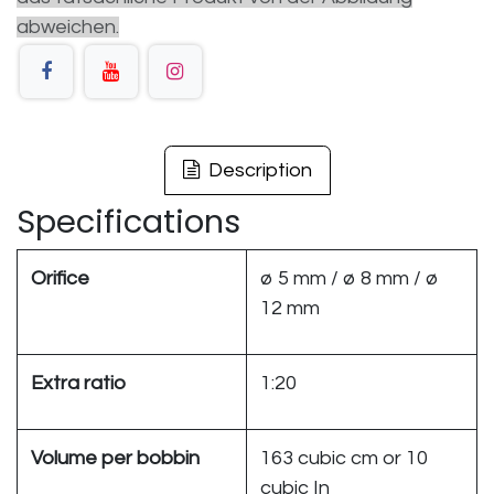
abweichen.
Description
Specifications
Orifice
ø 5 mm / ø 8 mm / ø
12 mm
Extra ratio
1:20
Volume per bobbin
163 cubic cm or 10
cubic In