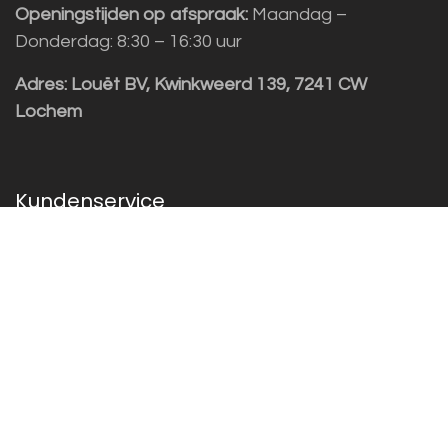
Openingstijden op afspraak:
Maandag –
Donderdag: 8:30 – 16:30 uur
Adres:
Louët BV, Kwinkweerd 139, 7241 CW
Lochem
Kundenservice
Sales vragen
Helpdesk/Support
+31 (0)573 252229
Für den Newsletter anmelden!