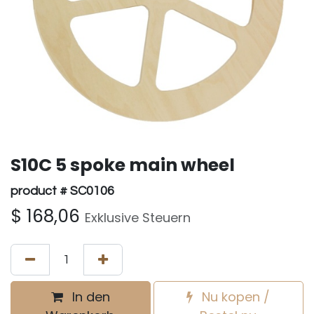
S10C 5 spoke main wheel
product # SC0106
$
168,06
Exklusive Steuern
In den
Nu kopen /