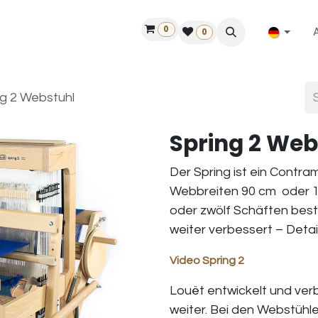
0
ilfe
50 Jahre Louët
Finde einen Händler
0
ng 2 Webstuhl
Spring 2 Web
Der Spring ist ein Contra
Webbreiten 90 cm oder 110
oder zwölf Schäften beste
weiter verbessert – Detail
Video Spring 2
Louët entwickelt und verb
weiter. Bei den Webstühl