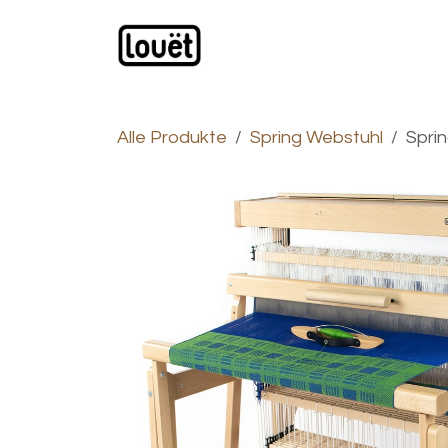
Zum Inhalt springen
Webshop
Produkte
H
Alle Produkte
Spring Webstuhl
Spri