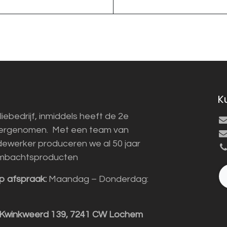
K
liebedrijf, inmiddels heeft de 2e
vergenomen. Met een team van
ewerker produceren we al 50 jaar
mbachtsproducten
p afspraak:
Maandag – Donderdag:
 Kwinkweerd 139, 7241 CW Lochem