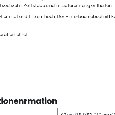
 sechzehn Kettstäbe sind im Lieferumfang enthalten.
 94 cm tief und 115 cm hoch. Der Hinterbaumabschnitt
rat erhältlich.
tionenrmation
90 cm (35 3/8”), 110 cm (43