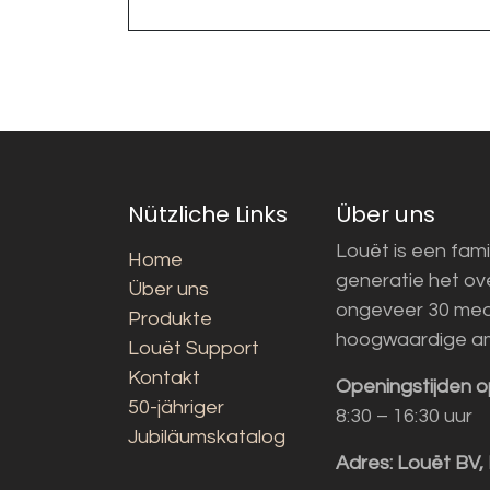
Nützliche Links
Über uns
Louët is een fami
Home
generatie het o
Über uns
ongeveer 30 med
Produkte
hoogwaardige a
Louët Support
Kontakt
Openingstijden o
50-jähriger
8:30 – 16:30 uur
Jubiläumskatalog
Adres:
Louët BV,