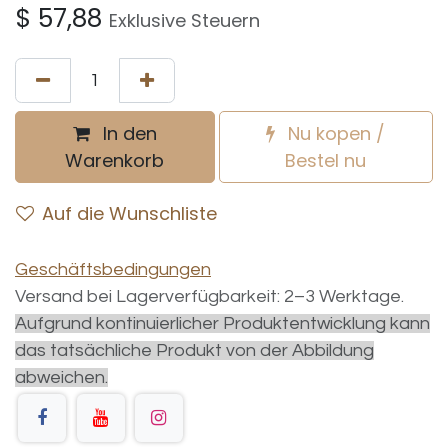
$
57,88
Exklusive Steuern
In den
Nu kopen /
Warenkorb
Bestel nu
Auf die Wunschliste
Geschäftsbedingungen
Versand bei Lagerverfügbarkeit: 2–3 Werktage.
Aufgrund kontinuierlicher Produktentwicklung kann
das tatsächliche Produkt von der Abbildung
abweichen.