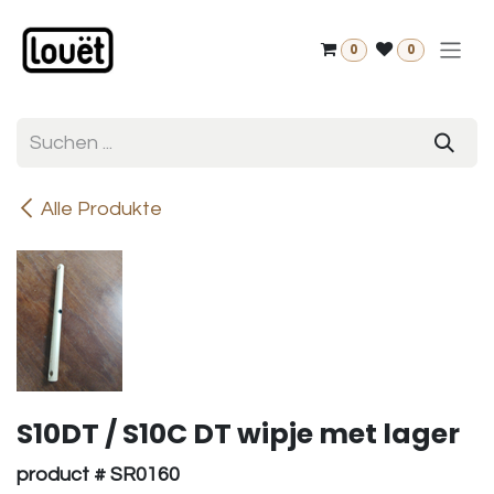
Zum Inhalt springen
0
0
Alle Produkte
S10DT / S10C DT wipje met lager
product # SR0160