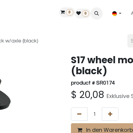
0
ilfe
50 Jahre Louët
Finde einen Händler
0
k w/axle (black)
S17 wheel mo
(black)
product # SR0174
$
20,08
Exklusive 
In den Warenkorb