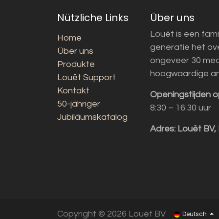
Nützliche Links
Über uns
Louët is een fami
Home
generatie het o
Über uns
ongeveer 30 med
Produkte
hoogwaardige a
Louët Support
Kontakt
Openingstijden o
50-jähriger
8:30 – 16:30 uur
Jubiläumskatalog
Adres:
Louët BV,
Copyright © 2026 Louët BV
Deutsch