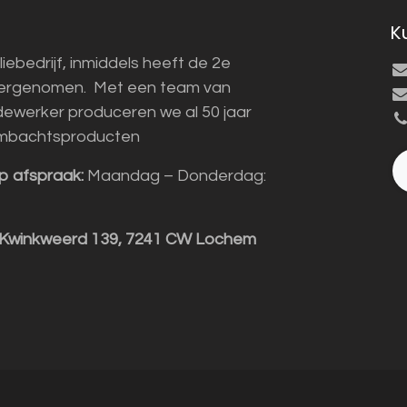
K
liebedrijf, inmiddels heeft de 2e
vergenomen. Met een team van
ewerker produceren we al 50 jaar
mbachtsproducten
p afspraak:
Maandag – Donderdag:
 Kwinkweerd 139, 7241 CW Lochem