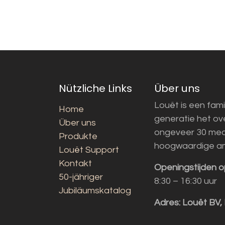
Nützliche Links
Über uns
Louët is een fami
Home
generatie het o
Über uns
ongeveer 30 med
Produkte
hoogwaardige a
Louët Support
Kontakt
Openingstijden o
50-jähriger
8:30 – 16:30 uur
Jubiläumskatalog
Adres:
Louët BV,