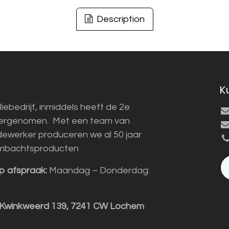
Description
K
liebedrijf, inmiddels heeft de 2e
vergenomen. Met een team van
ewerker produceren we al 50 jaar
mbachtsproducten
p afspraak:
Maandag – Donderdag:
 Kwinkweerd 139, 7241 CW Lochem