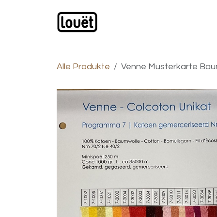
Zum Inhalt springen
Webshop
Produkte
H
Alle Produkte
Venne Musterkarte Bau