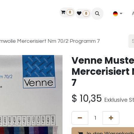
0
ilfe
50 Jahre Louët
Finde einen Händler
0
mwolle Mercerisiert Nm 70/2 Programm 7
Venne Muste
Mercerisier
7
$
10,35
Exklusive S
In den Warenkorb