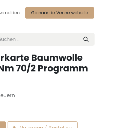
Anmelden
Ga naar de Venne website
rkarte Baumwolle
t Nm 70/2 Programm
teuern
Nu kopen / Bestel nu