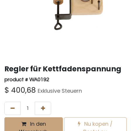
Regler für Kettfadenspannung
product # WA0192
$
400,68
Exklusive Steuern
In den
Nu kopen /