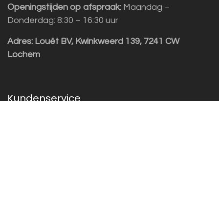
Openingstijden op afspraak:
Maandag –
Donderdag: 8:30 – 16:30 uur
Adres:
Louët BV, Kwinkweerd 139, 7241 CW
Lochem
Kundenservice
Sales vragen
Helpdesk/Support
+31 (0)573 252229
Für den Newsletter anmelden!