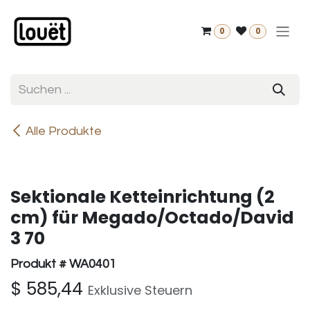
Zum Inhalt springen
0
0
Alle Produkte
Sektionale Ketteinrichtung (2
cm) für Megado/Octado/David
3 70
Produkt # WA0401
$
585,44
Exklusive Steuern