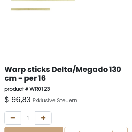
Warp sticks Delta/Megado 130
cm - per 16
product # WR0123
$
96,83
Exklusive Steuern