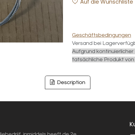
Auf die Wunschliste
Geschäftsbedingungen
Versand bei Lagerverfügb
Aufgrund kontinuierliche
tatsächliche Produkt von
Description
K
liebedrijf, inmiddels heeft de 2e