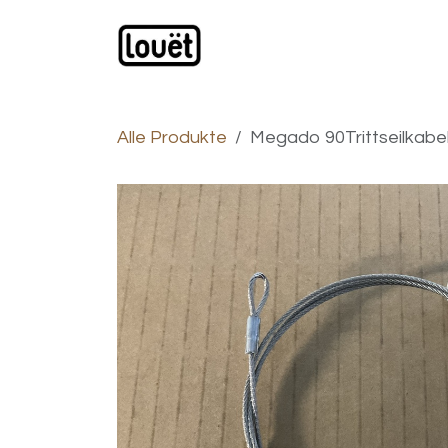
Zum Inhalt springen
Webshop
Produkte
H
Alle Produkte
Megado 90Trittseilkabe