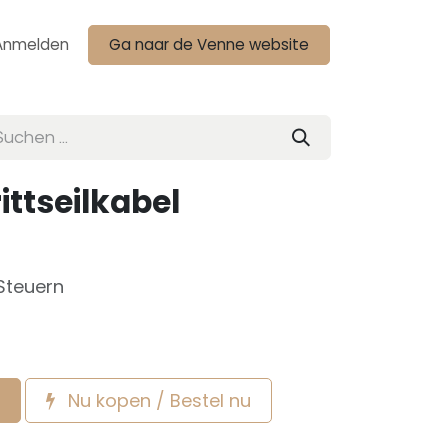
Anmelden
Ga naar de Venne website
ttseilkabel
 Steuern
Nu kopen / Bestel nu