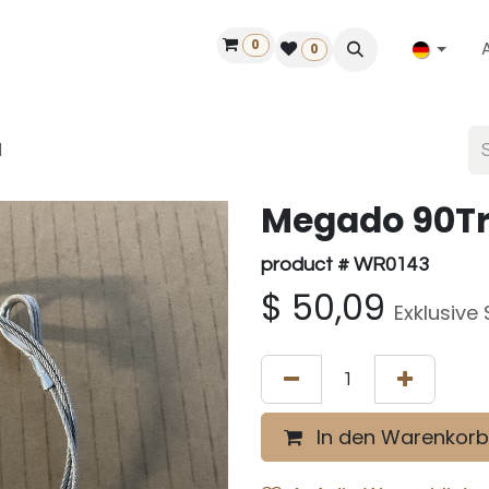
0
ilfe
50 Jahre Louët
Finde einen Händler
0
l
Megado 90Tri
product # WR0143
$
50,09
Exklusive
In den Warenkorb