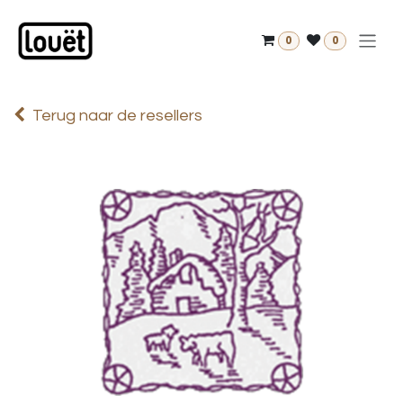
Overslaan naar inhoud
0
0
Terug naar de resellers