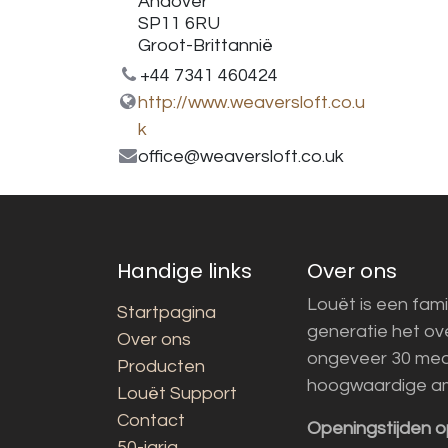
Andover
SP11 6RU
Groot-Brittannië
+44 7341 460424
http://www.weaversloft.co.u
k
office@weaversloft.co.uk
Handige links
Over ons
Louët is een fami
Startpagina
generatie het o
Over ons
ongeveer 30 med
Producten
hoogwaardige a
Louët Support
Contact
Openingstijden o
50-jarig