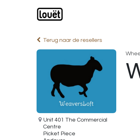
Overslaan naar inhoud
Webwinkel
Catalogus
Terug naar de resellers
Whee
W
Unit 401 The Commercial
Centre
Picket Piece