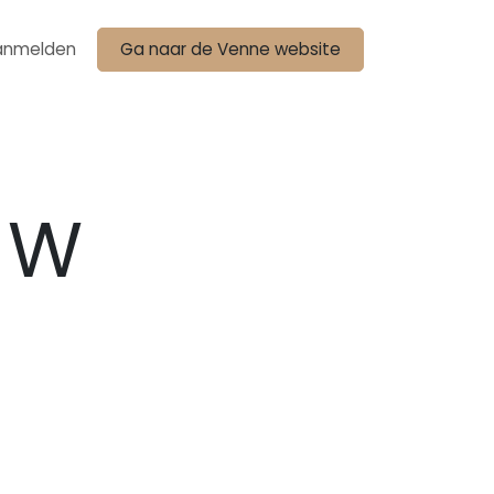
anmelden
Ga naar de Venne website
 W