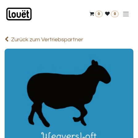
Zum Inhalt springen
0
0
Zurück zum Vertriebspartner