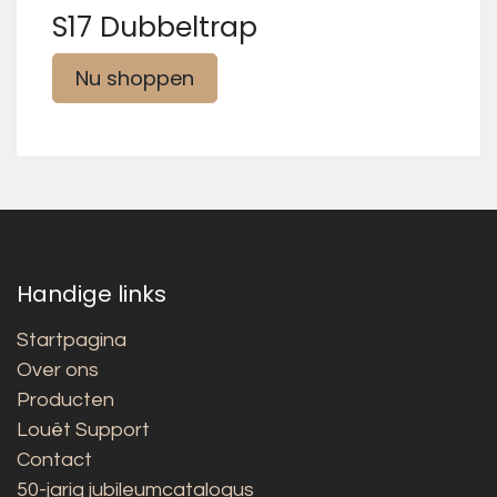
S17 Dubbeltrap
Nu shoppen
Handige links
Startpagina
Over ons
Producten
Louët Support
Contact
50-jarig jubileumcatalogus