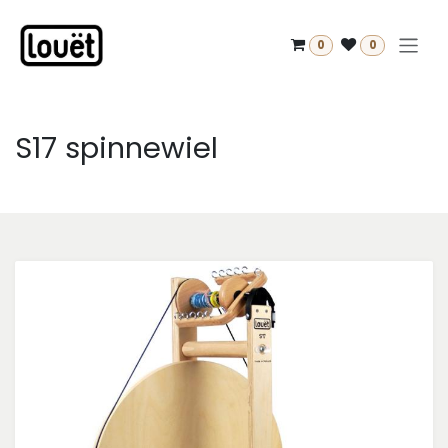
Overslaan naar inhoud
0
0
S17 spinnewiel