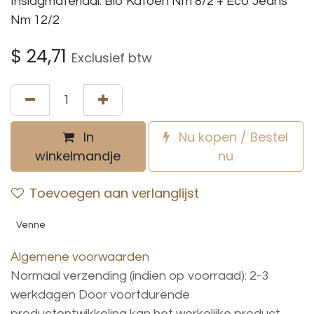
Inslagmateriaal: Bio Katoen Nm 8/2 + Eco Jeans
Nm 12/2
$
24,71
Exclusief btw
In
Nu kopen / Bestel
winkelmandje
nu
Toevoegen aan verlanglijst
Venne
Algemene voorwaarden
Normaal verzending (indien op voorraad): 2-3
werkdagen
Door voortdurende
productontwikkeling
kan
het
werkelijke
product