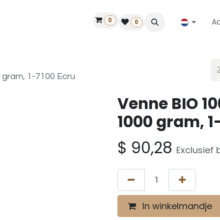
0
A
Contact
50 jaar!
Vind een dealer
0
 gram, 1-7100 Ecru
Venne BIO 100
1000 gram, 1
$
90,28
Exclusief 
In winkelmandje