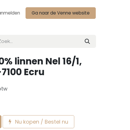
anmelden
Ga naar de Venne website
% linnen Nel 16/1,
-7100 Ecru
btw
Nu kopen / Bestel nu