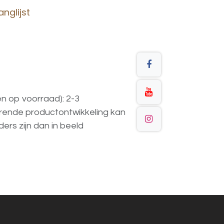
nglijst
en op voorraad): 2-3
urende
productontwikkeling
kan
ders
zijn
dan
in
beeld