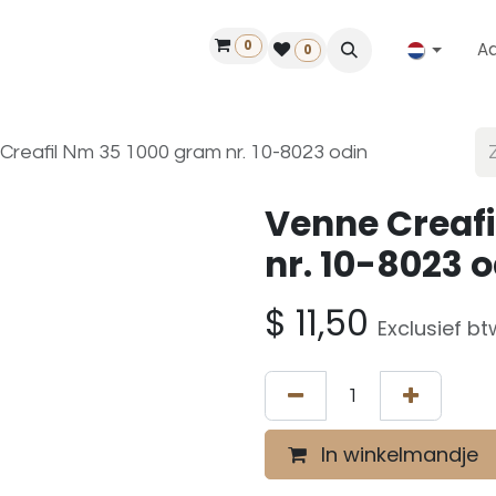
0
A
Contact
50 jaar!
Vind een dealer
0
Creafil Nm 35 1000 gram nr. 10-8023 odin
Venne Creafi
nr. 10-8023 o
$
11,50
Exclusief bt
In winkelmandje