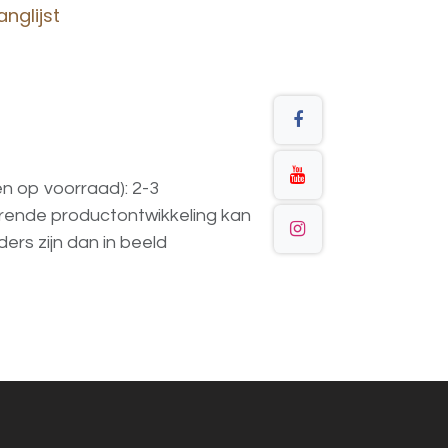
nglijst
en op voorraad): 2-3
urende
productontwikkeling
kan
ders
zijn
dan
in
beeld