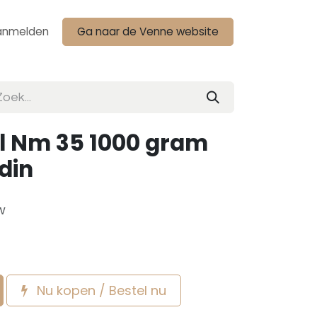
anmelden
Ga naar de Venne website
l Nm 35 1000 gram
din
w
Nu kopen / Bestel nu