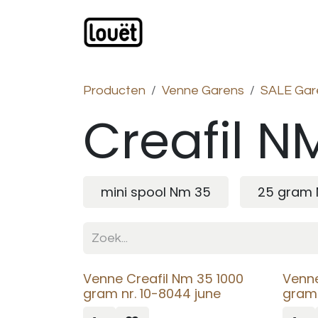
Overslaan naar inhoud
Webwinkel
Catalogus
Producten
Venne Garens
SALE Gar
Creafil N
mini spool Nm 35
25 gram
Venne Creafil Nm 35 1000
Venne
gram nr. 10-8044 june
gram 