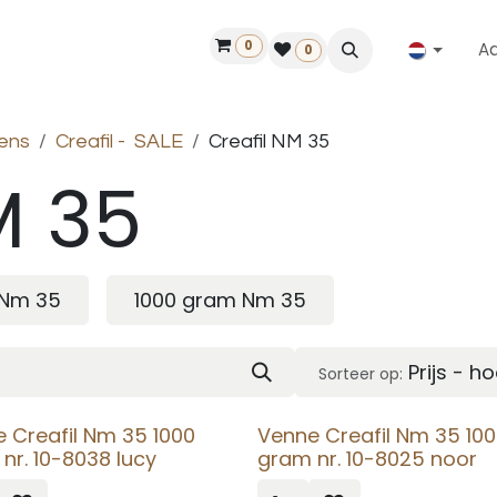
0
A
Contact
50 jaar!
Vind een dealer
0
ens
Creafil - SALE
Creafil NM 35
M 35
 Nm 35
1000 gram Nm 35
Prijs - h
Sorteer op:
 Creafil Nm 35 1000
Venne Creafil Nm 35 10
nr. 10-8038 lucy
gram nr. 10-8025 noor