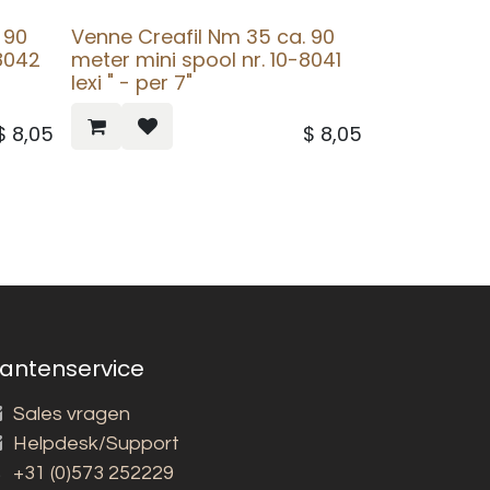
 90
Venne Creafil Nm 35 ca. 90
-8042
meter mini spool nr. 10-8041
lexi " - per 7"
$
8,05
$
8,05
lantenservice
Sales vragen
Helpdesk/Support
+31 (0)573 252229