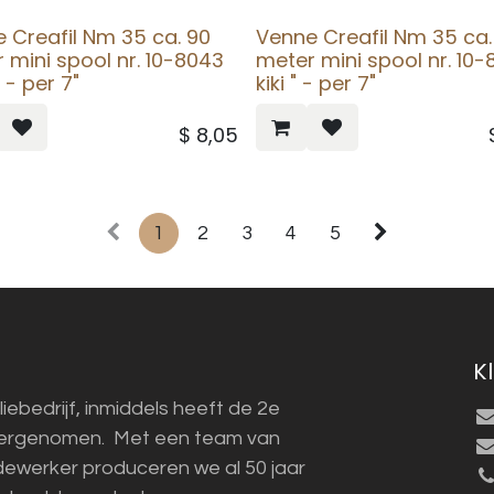
 Creafil Nm 35 ca. 90
Venne Creafil Nm 35 ca.
 mini spool nr. 10-8043
meter mini spool nr. 10
 - per 7"
kiki " - per 7"
$
8,05
1
2
3
4
5
K
liebedrijf, inmiddels heeft de 2e
vergenomen. Met een team van
ewerker produceren we al 50 jaar