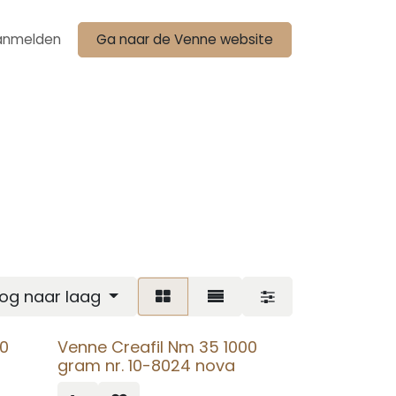
anmelden
Ga naar de Venne website
oog naar laag
00
Venne Creafil Nm 35 1000
gram nr. 10-8024 nova