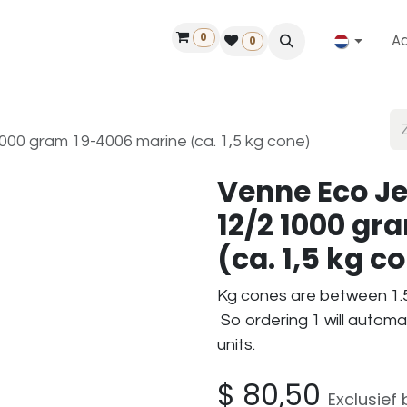
0
A
Contact
50 jaar!
Vind een dealer
0
00 gram 19-4006 marine (ca. 1,5 kg cone)
Venne Eco J
12/2 1000 gr
(ca. 1,5 kg c
Kg cones are between 1.5
So ordering 1 will automa
units.
$
80,50
Exclusief