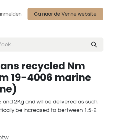
anmelden
Ga naar de Venne website
eans recycled Nm
am 19-4006 marine
one)
 and 2Kg and will be delivered as such.
tically be increased to bertween 1.5-2
 btw