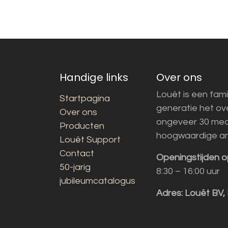
Handige links
Over ons
Louët is een fami
Startpagina
generatie het o
Over ons
ongeveer 30 med
Producten
hoogwaardige a
Louët Support
Contact
Openingstijden o
50-jarig
8:30 – 16:00 uur
jubileumcatalogus
Adres:
Louët BV,