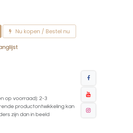
Nu kopen / Bestel nu
nglijst
en op voorraad): 2-3
urende
productontwikkeling
kan
ders
zijn
dan
in
beeld