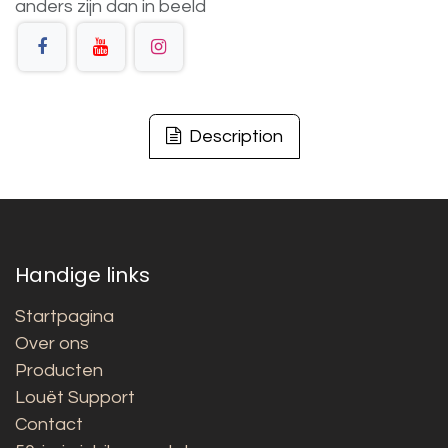
anders
zijn
dan
in
beeld
Description
Handige links
Startpagina
Over ons
Producten
Louët Support
Contact