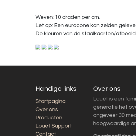
Weven: 10 draden per cm.
Let op: Een eurocone kan zelden gelever
De kleuren van de staalkaarten/afbeeldin
Handige links
Over ons
Louët is een fami
Startpagina
generatie het o
Over ons
ongeveer 30 med
Producten
hoogwaardige a
Louët Support
Contact