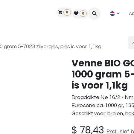
0
A
Contact
50 jaar!
Vind een dealer
0
am 5-7023 zilvergrijs, prijs is voor 1,1kg
Venne BIO GO
1000 gram 5-7
is voor 1,1kg
Draaddikte Ne 16/2 - Nm 
Eurocone ca. 1000 gr, 13
Geschikt voor: breien, ha
$
78,43
Exclusief 