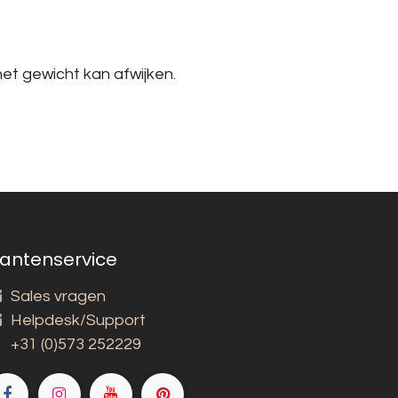
et gewicht kan afwijken.
lantenservice
Sales vragen
Helpdesk/Support
+31 (0)573 252229