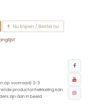
Nu kopen / Bestel nu
nglijst
en op voorraad): 2-3
urende
productontwikkeling
kan
ders
zijn
dan
in
beeld