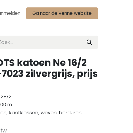
anmelden
Ga naar de Venne website
TS katoen Ne 16/2
023 zilvergrijs, prijs
28/2.
500 m.
ken, kantklossen, weven, borduren.
btw