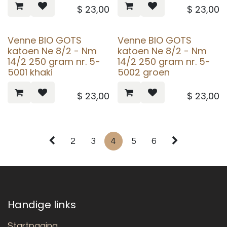
$
23,00
$
23,00
Venne BIO GOTS
Venne BIO GOTS
katoen Ne 8/2 - Nm
katoen Ne 8/2 - Nm
14/2 250 gram nr. 5-
14/2 250 gram nr. 5-
5001 khaki
5002 groen
$
23,00
$
23,00
2
3
4
5
6
Handige links
Startpagina