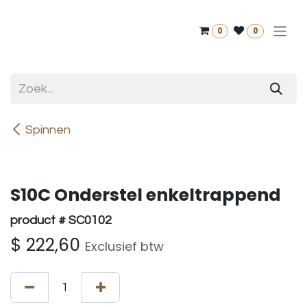
Overslaan naar inhoud
0
0
Spinnen
S10C Onderstel enkeltrappend
product # SC0102
$
222,60
Exclusief btw