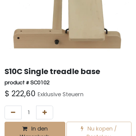
S10C Single treadle base
product # SC0102
$
222,60
Exklusive Steuern
In den
Nu kopen /