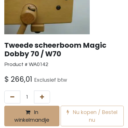
Tweede scheerboom Magic
Dobby 70 / W70
Product # WA0142
$
266,01
Exclusief btw
In
Nu kopen / Bestel
winkelmandje
nu