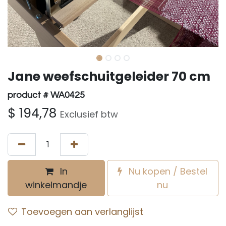
Jane weefschuitgeleider 70 cm
product # WA0425
$
194,78
Exclusief btw
In
Nu kopen / Bestel
winkelmandje
nu
Toevoegen aan verlanglijst