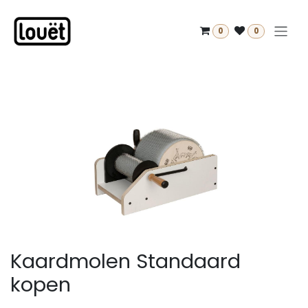
Overslaan naar inhoud
0
0
Kaardmolen Standaard
kopen