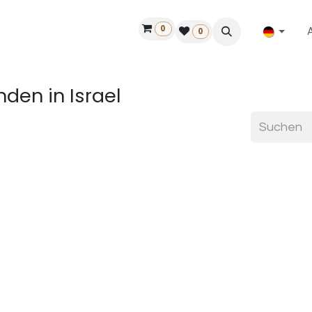
0
ilfe
50 Jahre Louët
Finde einen Händler
0
finden
in Israel