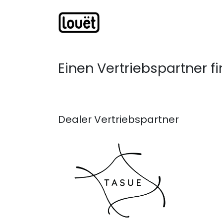
Zum Inhalt springen
Webshop
Produkte
H
Einen Vertriebspartner 
Dealer
Vertriebspartner