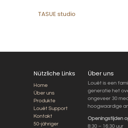
TASUE studio
Nützliche Links
Über uns
Louët is een fami
Home
generatie het o
Über uns
ongeveer 30 med
Produkte
hoogwaardige a
Louët Support
Kontakt
Openingstijden o
50-jähriger
8:30 – 16:30 uur