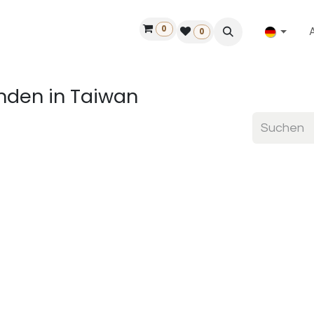
0
ilfe
50 Jahre Louët
Finde einen Händler
0
finden
in Taiwan