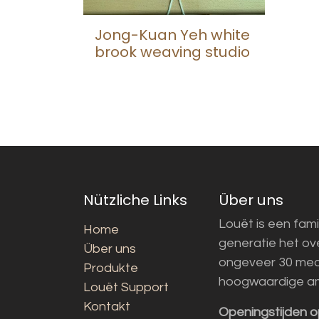
Jong-Kuan Yeh white
brook weaving studio
Nützliche Links
Über uns
Louët is een fami
Home
generatie het o
Über uns
ongeveer 30 med
Produkte
hoogwaardige a
Louët Support
Kontakt
Openingstijden o