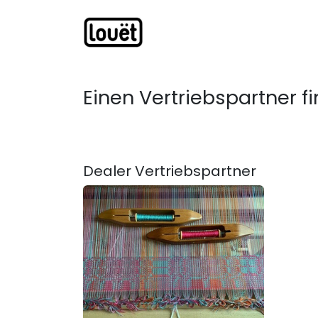
Zum Inhalt springen
Webshop
Produkte
H
Einen Vertriebspartner 
Dealer
Vertriebspartner