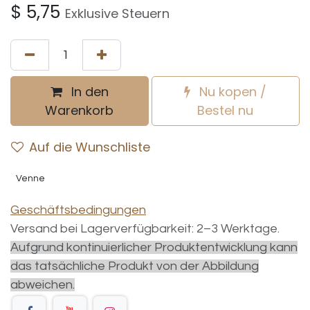
$
5,75
Exklusive Steuern
In den
Nu kopen /
Warenkorb
Bestel nu
Auf die Wunschliste
Venne
Geschäftsbedingungen
Versand bei Lagerverfügbarkeit: 2–3 Werktage.
Aufgrund kontinuierlicher Produktentwicklung kann
das tatsächliche Produkt von der Abbildung
abweichen.