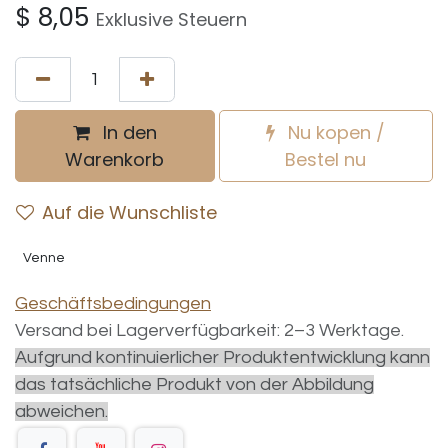
$
8,05
Exklusive Steuern
In den
Nu kopen /
Warenkorb
Bestel nu
Auf die Wunschliste
Venne
Geschäftsbedingungen
Versand bei Lagerverfügbarkeit: 2–3 Werktage.
Aufgrund kontinuierlicher Produktentwicklung kann
das tatsächliche Produkt von der Abbildung
abweichen.