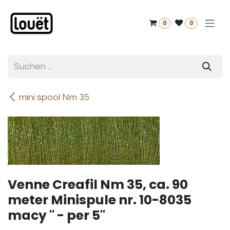
Zum Inhalt springen
0
0
mini spool Nm 35
Venne Creafil Nm 35, ca. 90
meter Minispule nr. 10-8035
macy " - per 5"