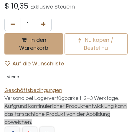
$
10,35
Exklusive Steuern
In den
Nu kopen /
Warenkorb
Bestel nu
Auf die Wunschliste
Venne
Geschäftsbedingungen
Versand bei Lagerverfügbarkeit: 2–3 Werktage.
Aufgrund kontinuierlicher Produktentwicklung kann
das tatsächliche Produkt von der Abbildung
abweichen.