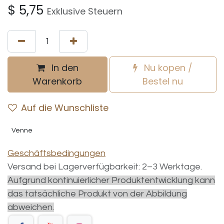
$
5,75
Exklusive Steuern
In den
Nu kopen /
Warenkorb
Bestel nu
Auf die Wunschliste
Venne
Geschäftsbedingungen
Versand bei Lagerverfügbarkeit: 2–3 Werktage.
Aufgrund kontinuierlicher Produktentwicklung kann
das tatsächliche Produkt von der Abbildung
abweichen.