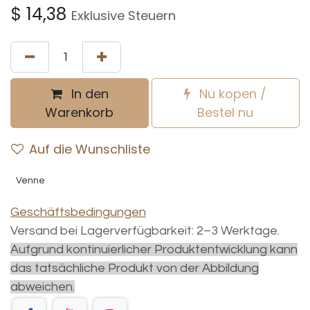
$
14,38
Exklusive Steuern
In den
Nu kopen /
Warenkorb
Bestel nu
Auf die Wunschliste
Venne
Geschäftsbedingungen
Versand bei Lagerverfügbarkeit: 2–3 Werktage.
Aufgrund kontinuierlicher Produktentwicklung kann
das tatsächliche Produkt von der Abbildung
abweichen.