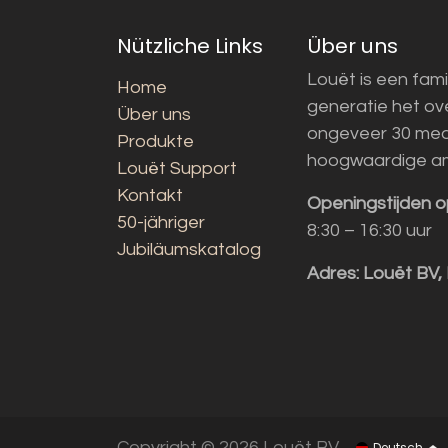
Nützliche Links
Über uns
Louët is een fami
Home
generatie het o
Über uns
ongeveer 30 med
Produkte
hoogwaardige a
Louët Support
Kontakt
Openingstijden o
50-jähriger
8:30 – 16:30 uur
Jubiläumskatalog
Adres:
Louët BV,
Copyright © 2026 Louët BV
Deutsch