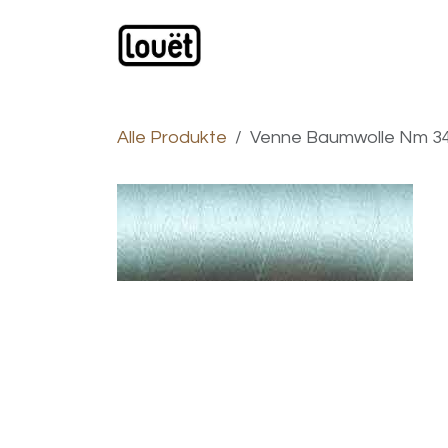
Zum Inhalt springen
Webshop
Produkte
H
Alle Produkte
Venne Baumwolle Nm 34/2