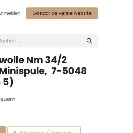
Anmelden
Ga naar de Venne website
olle Nm 34/2
 Minispule, 7-5048
 5)
teuern
Nu kopen / Bestel nu