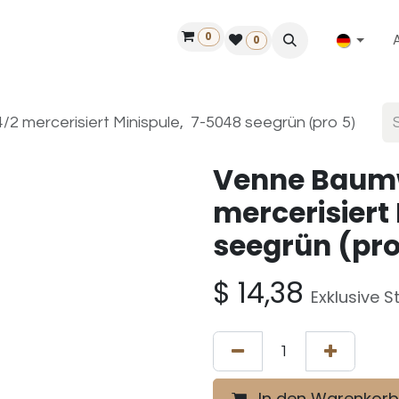
0
ilfe
50 Jahre Louët
Finde einen Händler
0
 mercerisiert Minispule, 7-5048 seegrün (pro 5)
Venne Baumw
mercerisiert
seegrün (pro
$
14,38
Exklusive S
In den Warenkorb