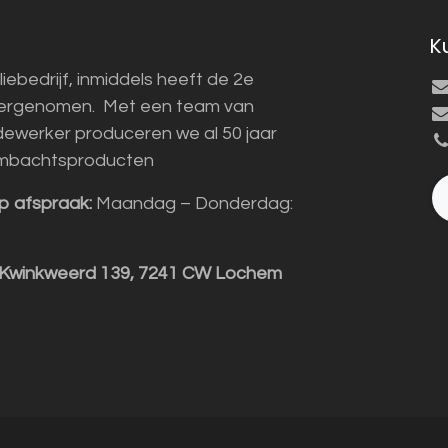
K
liebedrijf, inmiddels heeft de 2e
vergenomen. Met een team van
ewerker produceren we al 50 jaar
mbachtsproducten
p afspraak:
Maandag – Donderdag:
 Kwinkweerd 139, 7241 CW Lochem