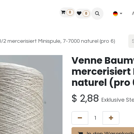
0
ilfe
50 Jahre Louët
Finde einen Händler
0
 mercerisiert Minispule, 7-7000 naturel (pro 6)
Venne Baumw
mercerisiert
naturel (pro 
$
2,88
Exklusive St
In den Warenkorb