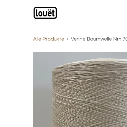
Zum Inhalt springen
Webshop
Produkte
H
Alle Produkte
Venne Baumwolle Nm 70/2