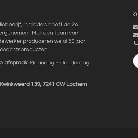
K
liebedrijf, inmiddels heeft de 2e
vergenomen. Met een team van
ewerker produceren we al 50 jaar
mbachtsproducten
p afspraak:
Maandag – Donderdag:
 Kwinkweerd 139, 7241 CW Lochem