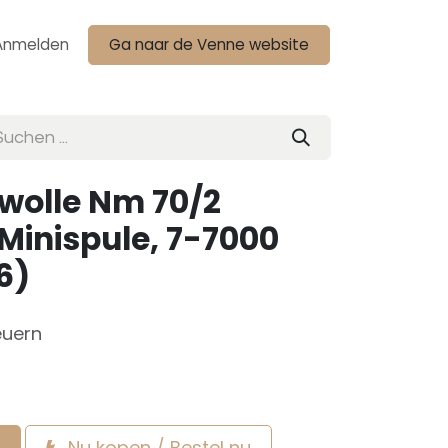
Anmelden
Ga naar de Venne website
olle Nm 70/2
 Minispule, 7-7000
6)
euern
Nu kopen / Bestel nu