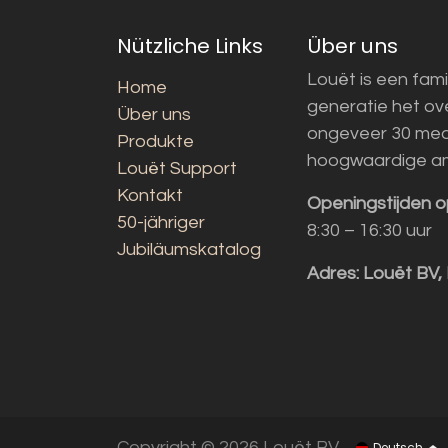
Nützliche Links
Über uns
Louët is een fami
Home
generatie het o
Über uns
ongeveer 30 med
Produkte
hoogwaardige a
Louët Support
Kontakt
Openingstijden o
50-jähriger
8:30 – 16:30 uur
Jubiläumskatalog
Adres:
Louët BV,
Copyright © 2026 Louët BV
Deutsch