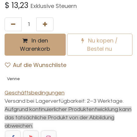
$
13,23
Exklusive Steuern
In den
Nu kopen /
Warenkorb
Bestel nu
Auf die Wunschliste
Venne
Geschäftsbedingungen
Versand bei Lagerverfügbarkeit: 2–3 Werktage.
Aufgrund kontinuierlicher Produktentwicklung kann
das tatsächliche Produkt von der Abbildung
abweichen.