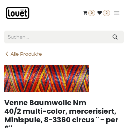
Zum Inhalt springen
0
0
Alle Produkte
Venne Baumwolle Nm
40/2 multi-color, mercerisiert,
Minispule, 8-3360 circus " - per