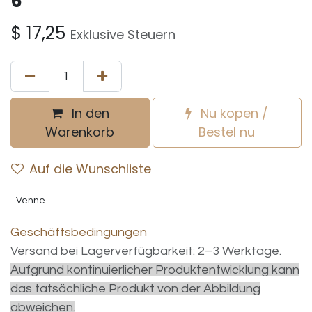
6"
$
17,25
Exklusive Steuern
In den
Nu kopen /
Warenkorb
Bestel nu
Auf die Wunschliste
Venne
Geschäftsbedingungen
Versand bei Lagerverfügbarkeit: 2–3 Werktage.
Aufgrund kontinuierlicher Produktentwicklung kann
das tatsächliche Produkt von der Abbildung
abweichen.