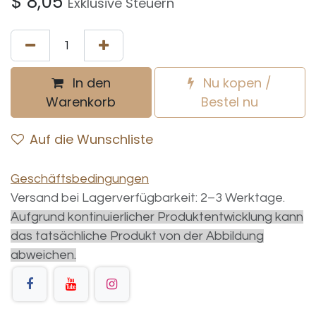
$
8,05
Exklusive Steuern
In den
Nu kopen /
Warenkorb
Bestel nu
Auf die Wunschliste
Geschäftsbedingungen
Versand bei Lagerverfügbarkeit: 2–3 Werktage.
Aufgrund kontinuierlicher Produktentwicklung kann
das tatsächliche Produkt von der Abbildung
abweichen.