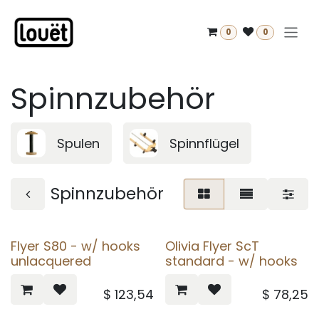
Zum Inhalt springen
0
0
Spinnzubehör
Spulen
Spinnflügel
Spinnzubehör
Flyer S80 - w/ hooks
Olivia Flyer ScT
unlacquered
standard - w/ hooks
$
123,54
$
78,25