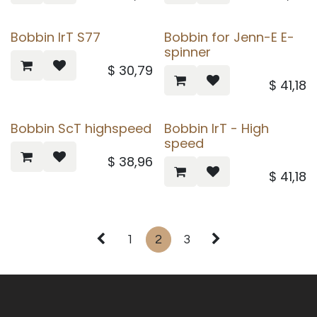
Bobbin IrT S77
Bobbin for Jenn-E E-
spinner
$
30,79
$
41,18
Bobbin ScT highspeed
Bobbin IrT - High
speed
$
38,96
$
41,18
1
2
3