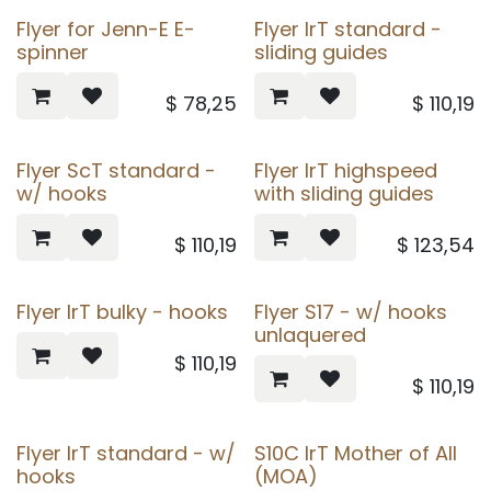
Flyer for Jenn-E E-
Flyer IrT standard -
spinner
sliding guides
$
78,25
$
110,19
Flyer ScT standard -
Flyer IrT highspeed
w/ hooks
with sliding guides
$
110,19
$
123,54
Flyer IrT bulky - hooks
Flyer S17 - w/ hooks
unlaquered
$
110,19
$
110,19
Flyer IrT standard - w/
S10C IrT Mother of All
hooks
(MOA)