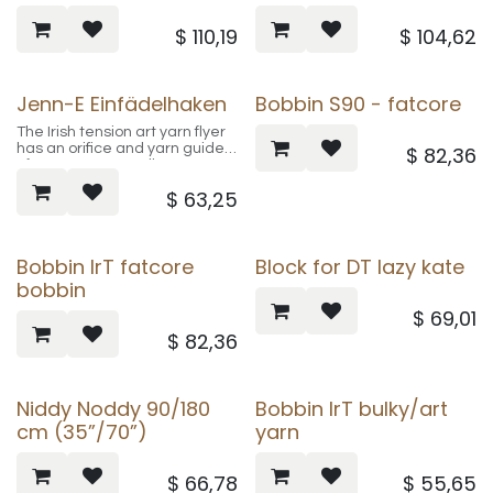
$
110,19
$
104,62
Jenn-E Einfädelhaken
Bobbin S90 - fatcore
The Irish tension art yarn flyer
has an orifice and yarn guides
$
82,36
of approx. 20 mm diameter. It
fits all our Irish tension spinning
$
63,25
wheels and the Victoria IrT /
Art yarn kit (except S70, S71
and S90 and the very first S10
spinning wheels).
Bobbin IrT fatcore
Block for DT lazy kate
bobbin
$
69,01
$
82,36
Niddy Noddy 90/180
Bobbin IrT bulky/art
cm (35”/70”)
yarn
$
66,78
$
55,65