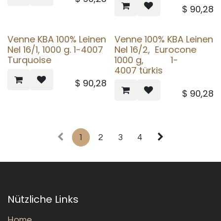
$
90,28
Venne KBA 100% Leinen
Venne 100% KBA Leinen
Nel 16/1, 1000 g. 1-4007
Nel 16/2, Eurocone
Turquoise
1000 g, 1-
4007 türkis
$
90,28
$
90,28
1
2
3
4
Nützliche Links
Home