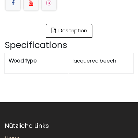
Description
Specifications
Wood type
lacquered beech
Nützliche Links