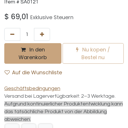
Item # SA0121
$
69,01
Exklusive Steuern
In den
Nu kopen /
Warenkorb
Bestel nu
Auf die Wunschliste
Geschäftsbedingungen
Versand bei Lagerverfügbarkeit: 2–3 Werktage.
Aufgrund kontinuierlicher Produktentwicklung kann
das tatsächliche Produkt von der Abbildung
abweichen.