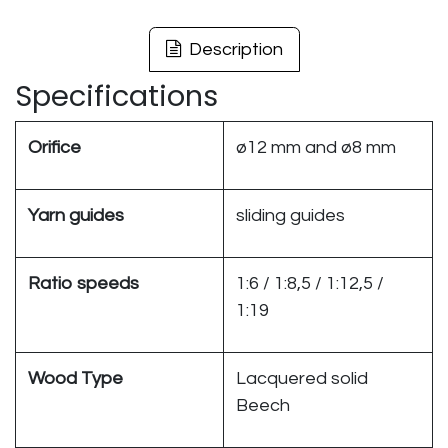
Description
Specifications
Orifice
ø12 mm and ø8 mm
Yarn guides
sliding guides
Ratio speeds
1:6 / 1:8,5 / 1:12,5 /
1:19
Wood Type
Lacquered solid
Beech