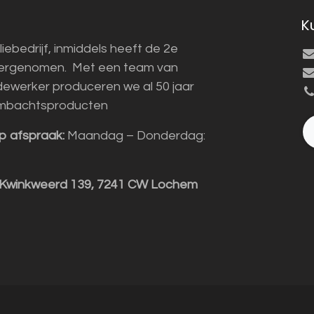
K
liebedrijf, inmiddels heeft de 2e
vergenomen. Met een team van
ewerker produceren we al 50 jaar
mbachtsproducten
p afspraak:
Maandag – Donderdag:
 Kwinkweerd 139, 7241 CW Lochem