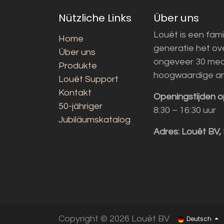
Nützliche Links
Über uns
Louët is een fami
Home
generatie het o
Über uns
ongeveer 30 med
Produkte
hoogwaardige a
Louët Support
Kontakt
Openingstijden o
50-jähriger
8:30 – 16:30 uur
Jubiläumskatalog
Adres:
Louët BV,
Copyright © 2026 Louët BV
Deutsch