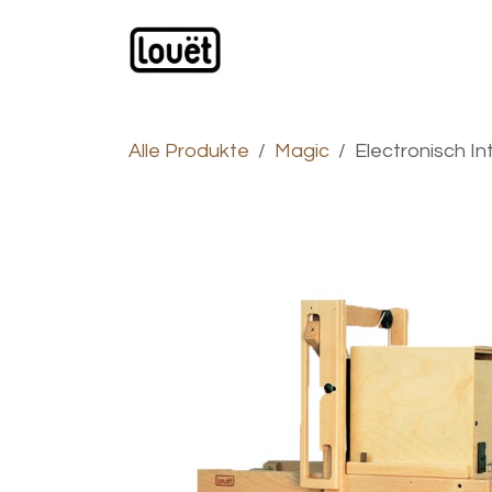
Zum Inhalt springen
Webshop
Produkte
H
Alle Produkte
Magic
Electronisch I