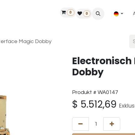
0
ilfe
50 Jahre Louët
Finde einen Händler
0
nterface Magic Dobby
Electronisch
Dobby
Produkt # WA0147
$
5.512,69
Exklu