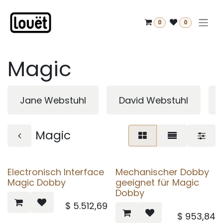
Zum Inhalt springen
0
0
Magic
Jane Webstuhl
David Webstuhl
Magic
Electronisch Interface
Mechanischer Dobby
Magic Dobby
geeignet für Magic
Dobby
$
5.512,69
$
953,84