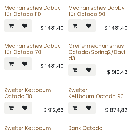
Mechanisches Dobby
Mechanisches Dobby
für Octado 110
für Octado 90
$
1.481,40
$
1.481,40
Mechanisches Dobby
Greifermechanismus
für Octado 70
Octado/Spring2/Davi
d3
$
1.481,40
$
910,43
Zweiter Kettbaum
Zweiter
Octado 110
Kettbaum Octado 90
$
912,66
$
874,82
Zweiter Kettbaum
Bank Octado