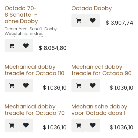
Octado 70-
Octado Dobby
8 Schäfte -
ohne Dobby
$
3.907,74
Dieser Acht-Schaft-Dobby-
Webstuhl ist in drei
Webbreiten erhältlich: 70, 90
und 110 cm (27 3/4", 35 3/8"
$
8.064,80
und 43 1/4"). Der Octado
besteht aus lackiertem
Buchenhartholz, und der
komplexeste Teil des
Mechanical dobby
Mechanical dobby
Mittelbaus (Castle) wird
vormontiert geliefert.
treadle for Octado 110
treadle for Octado 90
Zum Lieferumfang gehören
ein Ablagebrett, ein
integriertes Litzenbrett, ein
$
1.036,10
$
1.036,10
Edelstahl-Webblatt 40-10 (10
dpi), 600 / 800 / 1200 Texsolv-
Litzen (330 mm, je nach
Modell), Kreuzlatten,
Mechanical dobby
Mechanische dobby
Anbindestangen sowie 16
treadle for Octado 70
voor Octado doos 1
Kettstäbe.
Sie können zwischen einem
mechanischen Dobby und
$
1.036,10
$
1.036,10
einem elektronischen
Interface wählen.