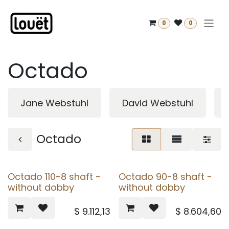
Zum Inhalt springen
0
0
Octado
Jane Webstuhl
David Webstuhl
Octado
Octado 110-8 shaft -
Octado 90-8 shaft -
without dobby
without dobby
$
9.112,13
$
8.604,60