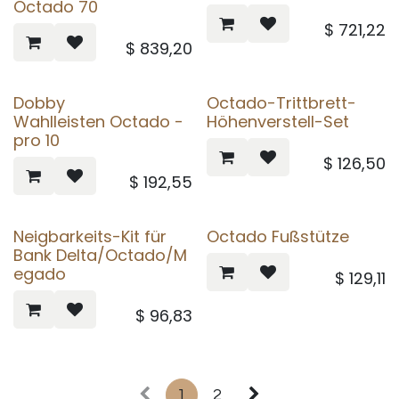
Octado 70
$
721,22
$
839,20
Dobby
Octado-Trittbrett-
Wahlleisten Octado -
Höhenverstell-Set
pro 10
$
126,50
$
192,55
Neigbarkeits-Kit für
Octado Fußstütze
Bank Delta/Octado/M
egado
$
129,11
$
96,83
1
2