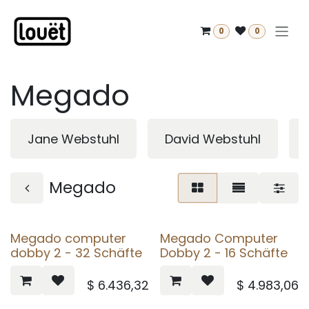
Zum Inhalt springen
0
0
Megado
Jane Webstuhl
David Webstuhl
Megado
Megado computer
Megado Computer
dobby 2 - 32 Schäfte
Dobby 2 - 16 Schäfte
$
6.436,32
$
4.983,06