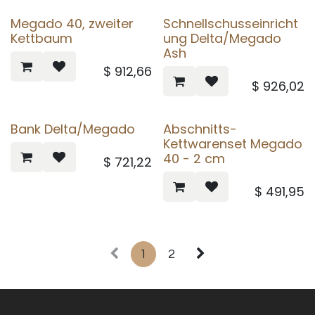
Megado 40, zweiter
Schnellschusseinricht
Kettbaum
ung Delta/Megado
Ash
$
912,66
$
926,02
Bank Delta/Megado
Abschnitts-
Kettwarenset Megado
40 - 2 cm
$
721,22
$
491,95
1
2