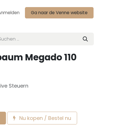
Anmelden
Ga naar de Venne website
tbaum Megado 110
sive Steuern
Nu kopen / Bestel nu