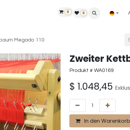
0
ilfe
50 Jahre Louët
Finde einen Händler
0
ttbaum Megado 110
Zweiter Ket
Produkt # WA0169
$
1.048,45
Exklu
In den Warenkorb